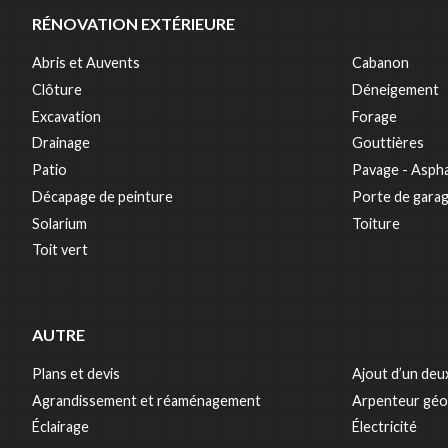
RÉNOVATION EXTÉRIEURE
Abris et Auvents
Cabanon
Clôture
Déneigement
Excavation
Forage
Drainage
Gouttières
Patio
Pavage - Aspha
Décapage de peinture
Porte de gara
Solarium
Toiture
Toit vert
AUTRE
Plans et devis
Ajout d’un deu
Agrandissement et réaménagement
Arpenteur gé
Éclairage
Électricité