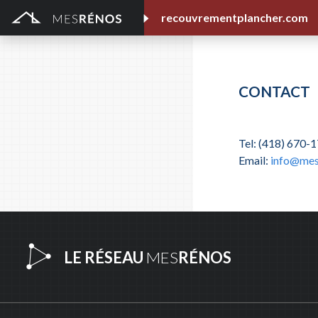
recouvrementplancher.com
CONTACT
Tel: (418) 670-
Email:
info@mes
LE RÉSEAU
MES
RÉNOS