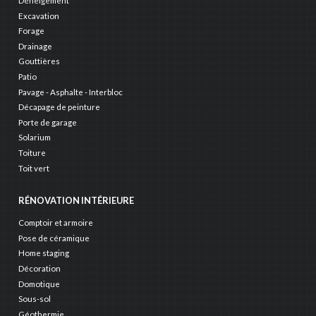
Déneigement
Excavation
Forage
Drainage
Gouttières
Patio
Pavage - Asphalte - Interbloc
Décapage de peinture
Porte de garage
Solarium
Toiture
Toit vert
RÉNOVATION INTÉRIEURE
Comptoir et armoire
Pose de céramique
Home staging
Décoration
Domotique
Sous-sol
Géothermie