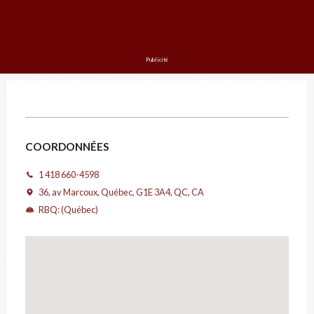
PRÉNOM ET NOM
Publicité
COURRIEL
# DE TÉLÉPHONE
COORDONNÉES
1 418 660-4598
36, av Marcoux, Québec, G1E 3A4, QC, CA
ADRESSE
RBQ: (Québec)
VILLE