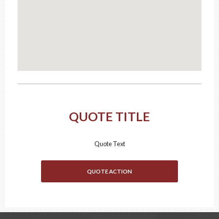
CODE POSTAL
CATÉGORIE
Plancher
×
DESCRIPTION
QUOTE TITLE
Quote Text
QUOTE ACTION
FICHIERS
Déposez vos photos & documents ici, ou cliquez pour les sélectionner.